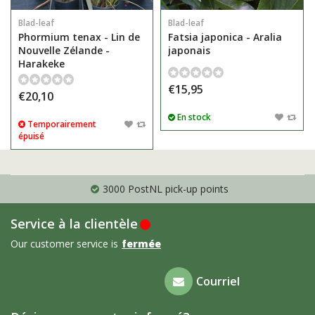
Blad-leaf
Blad-leaf
Phormium tenax - Lin de
Fatsia japonica - Aralia
Nouvelle Zélande -
japonais
Harakeke
€15,95
€20,10
En stock
Temporairement
épuisé
3000 PostNL pick-up points
Service à la clientèle
Our customer service is
fermée
Foire aux
Courriel
questions