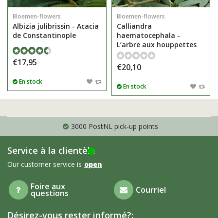
Bloemen-flowers
Bloemen-flowers
Albizia julibrissin - Acacia
Calliandra
de Constantinople
haematocephala -
L’arbre aux houppettes
€17,95
€20,10
En stock
En stock
3000 PostNL pick-up points
Service à la clientèle
Our customer service is
open
Foire aux
Courriel
questions
Désirez-vous rester informé?: