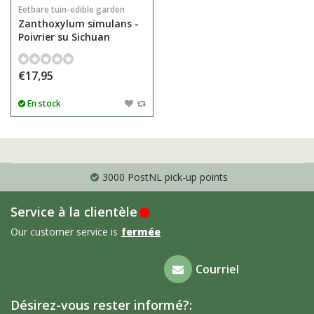
Eetbare tuin-edible garden
Zanthoxylum simulans -
Poivrier su Sichuan
€17,95
En stock
3000 PostNL pick-up points
Service à la clientèle
Our customer service is
fermée
Foire aux
Courriel
questions
Désirez-vous rester informé?: