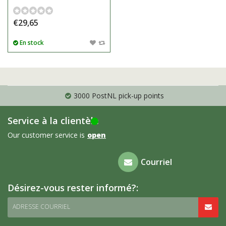
€29,65
En stock
3000 PostNL pick-up points
Service à la clientèle
Our customer service is
open
Foire aux
Courriel
questions
Désirez-vous rester informé?:
ADRESSE COURRIEL