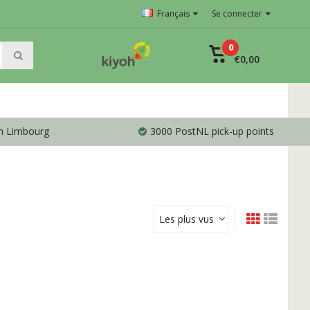
Français
Se connecter
0
€0,00
en Limbourg
3000 PostNL pick-up points
Les plus vus