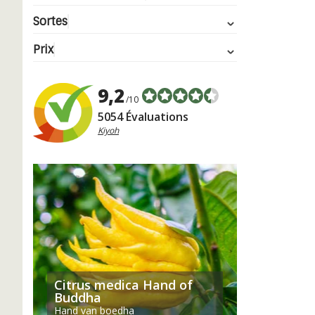
Sortes
Prix
9,2
/10
5054 Évaluations
Kiyoh
Citrus medica Hand of
Buddha
Hand van boedha