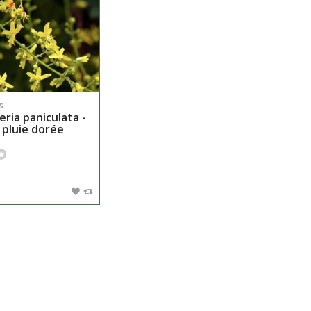
s
ria paniculata -
 pluie dorée