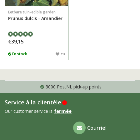
Eetbare tuin-edible garden
Prunus dulcis - Amandier
€39,15
En stock
3000 PostNL pick-up points
Service à la clientèle
Our customer service is
fermée
Foire aux
Courriel
questions