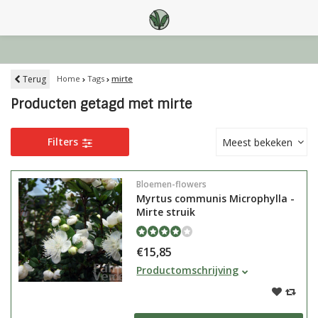
Terug
Home
Tags
mirte
Producten getagd met mirte
Filters
Meest bekeken
Bloemen-flowers
Myrtus communis Microphylla -
Mirte struik
€15,85
Myrtus communis Microphylla ook
Productomschrijving
bekend als mirte struik krijgt witte
bloemen en geurt lekker, is
wintergroen