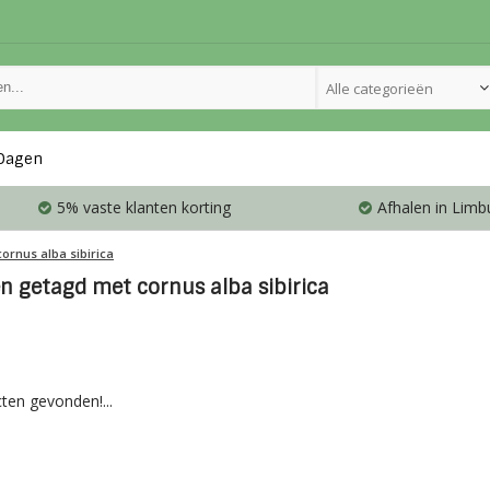
Alle categorieën
Dagen
5% vaste klanten korting
Afhalen in Limb
cornus alba sibirica
n getagd met cornus alba sibirica
ten gevonden!...