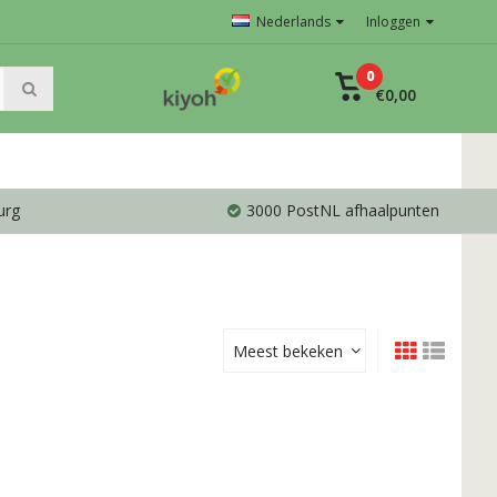
Nederlands
Inloggen
0
€0,00
urg
3000 PostNL afhaalpunten
Meest bekeken