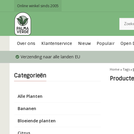
Online winkel sinds 2005
Over ons
Klantenservice
Nieuw
Populair
Open 
Verzending naar alle landen EU
Home
Tags
Categorieën
Product
Alle Planten
Bananen
Bloeiende planten
Citrus