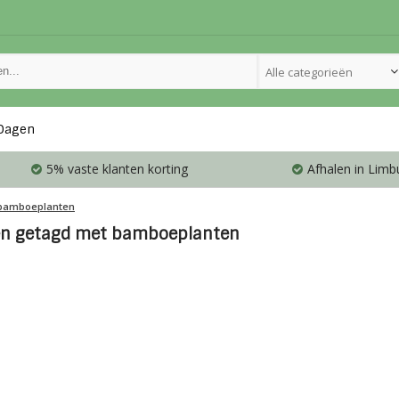
Alle categorieën
Dagen
5% vaste klanten korting
Afhalen in Limb
bamboeplanten
en getagd met bamboeplanten