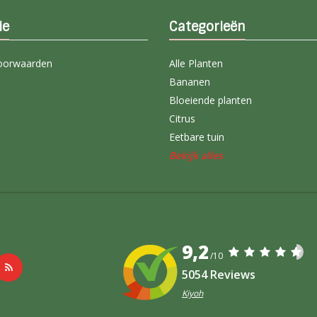
ie
Categorieën
oorwaarden
Alle Planten
Bananen
Bloeiende planten
Citrus
Eetbare tuin
Bekijk alles
9,2
/10
5054 Reviews
Kiyoh