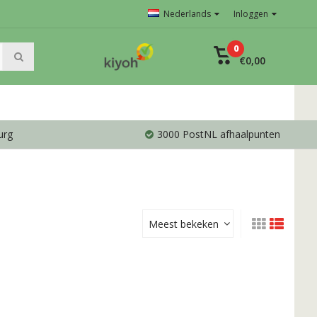
Nederlands
Inloggen
0
€0,00
urg
3000 PostNL afhaalpunten
Meest bekeken