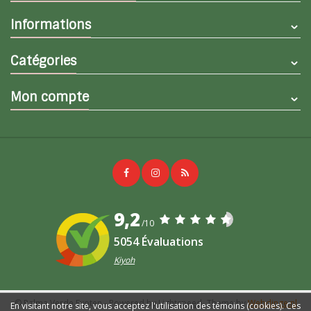
Informations
Catégories
Mon compte
9,2
/10
5054 Évaluations
Kiyoh
© Palma Verde Exoten
- Powered by
Lightspeed
- Theme by
Webdinge.nl
En visitant notre site, vous acceptez l'utilisation des témoins (cookies). Ces