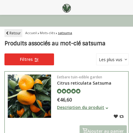
Retour
Accueil
Mots-clés
satsuma
Produits associés au mot-clé satsuma
Filtres
Les plus vus
Eetbare tuin-edible garden
Citrus reticulata Satsuma
€46,60
Citrus reticulata Satsuma
Description du produit
également appelé Citrus unshiu
Satsuma est étroitement
apparenté à la mandarine mais
plus plat et plus facile à peler.
Ajouter au panier