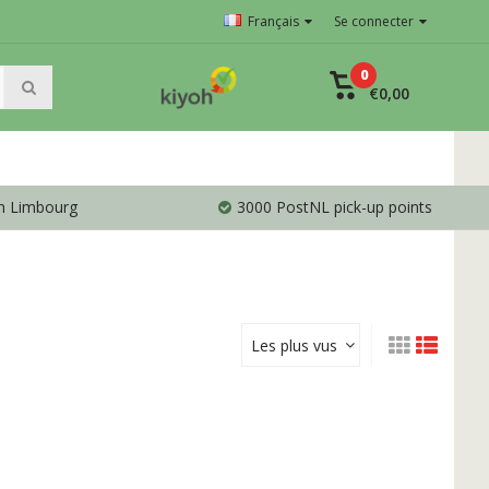
Français
Se connecter
0
€0,00
en Limbourg
3000 PostNL pick-up points
Les plus vus