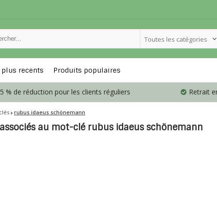
Toutes les catégories
 plus recents
Produits populaires
5 % de réduction pour les clients réguliers
Retrait 
clés
rubus idaeus schönemann
 associés au mot-clé rubus idaeus schönemann