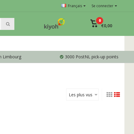
Français
Se connecter
0
€0,00
en Limbourg
3000 PostNL pick-up points
Les plus vus